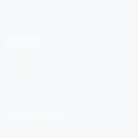
Tunggu apa lagi
Belanja sekarang juga di TAMI (Tanah
Abang Mini)
dapatkan segera produk pakaian anak dengan
harga murah dan berkualitas, klik tombol dibawah
ini untuk menghubungi AdminTAMI
Hub. AdminTAMI