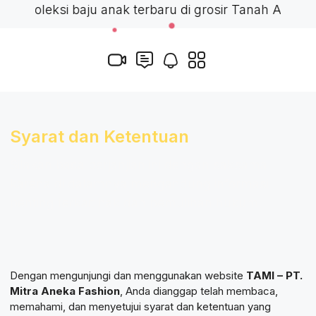
 Koleksi baju anak terbaru di grosir Tanah Abang.
Syarat dan Ketentuan
Silakan baca perjanjian ini dengan saksama
karena di dalamnya mengandung informasi
penting terkait hak dan pemulihan hukum.
Dengan mengunjungi dan menggunakan website
TAMI – PT.
Mitra Aneka Fashion
, Anda dianggap telah membaca,
memahami, dan menyetujui syarat dan ketentuan yang