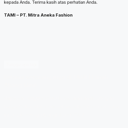
kepada Anda. Terima kasih atas perhatian Anda.
TAMI – PT. Mitra Aneka Fashion
Tunggu apa lagi
Belanja sekarang juga di TAMI (Tanah
Abang Mini)
dapatkan segera produk pakaian anak dengan
harga murah dan berkualitas, klik tombol dibawah
ini untuk menghubungi AdminTAMI