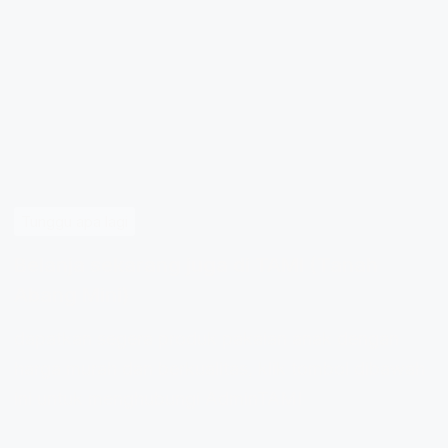
Tunggu apa lagi
Belanja sekarang juga di TAMI (Tanah
Abang Mini)
dapatkan segera produk pakaian anak dengan
harga murah dan berkualitas, klik tombol dibawah
ini untuk menghubungi AdminTAMI